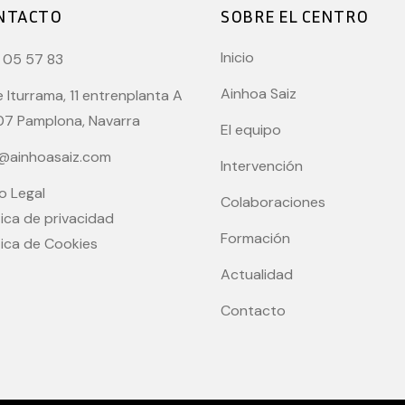
NTACTO
SOBRE EL CENTRO
Inicio
 05 57 83
Ainhoa Saiz
e Iturrama, 11 entrenplanta A
07 Pamplona, Navarra
El equipo
o@ainhoasaiz.com
Intervención
o Legal
Colaboraciones
tica de privacidad
Formación
tica de Cookies
Actualidad
Contacto