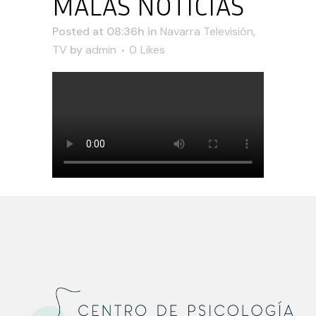
MALAS NOTICIAS
Posted at 08:36h
in
Navarra Televisión
,
TV
by
admin
0
Likes