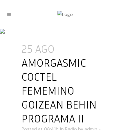
25 AGO
AMORGASMIC
COCTEL
FEMEMINO
GOIZEAN BEHIN
PROGRAMA II
Posted at 08:41h
in
Radio
by
admin