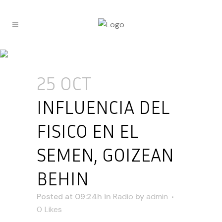
25 OCT
INFLUENCIA DEL
FISICO EN EL
SEMEN, GOIZEAN
BEHIN
Posted at 09:24h
in
Radio
by
admin
0
Likes